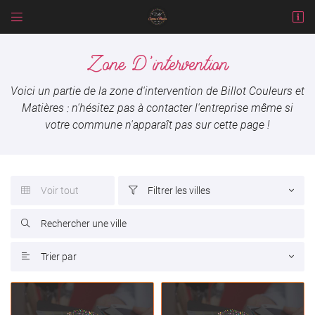


1 rue des Sapins
41700 Cour-Cheverny
Zone D'intervention
02 54 79 22 32
Voici un partie de la zone d'intervention de Billot Couleurs et
Matières : n'hésitez pas à contacter l'entreprise même si
votre commune n'apparaît pas sur cette page !
Voir tout
Filtrer les villes


Adresse email de réception


En cochant cette case, vous consentez à recevoir nos propositions commerciales à
Trier par
l'adresse email indiqué ci-dessus. Vous pouvez vous désinscrire à tout moment en

utilisant
le formulaire de désinscription
.
INSCRIPTION