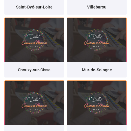
ACTUALITÉS
Saint-Dyé-sur-Loire
Villebarou
Rejoignez-nous
CONTACT
Chouzy-sur-Cisse
Mur-de-Sologne