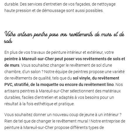
durable. Des services d'entretien de vos façades, de nettoyage
ACCUEIL
haute pression et de démoussage sont aussi possibles.
ES ET DÉCORATIONS
02 54 79 22 3
Votre artisan peintre pose vos revêtements de murs et de
EVÊTEMENTS
sols
CORS PEINTS
En plus de vos travaux de peinture intérieur et extérieur, votre
peintre à Mareuil-sur-Cher peut poser vos revêtements de sols et
 RÉALISATIONS
Restez infor
de murs
. Vous souhaitez changer le revêtement de sol d'une
chambre, d'un salon ? Notre équipe de peintres propose une variété
AVIS
de revêtements de qualité, tels que du
sol vinyle, du revêtement
INSCRIPTION NEWS
PVC, stratifié, de la moquette ou encore du revêtement lino
. Nos
artisans peintres à Mareuil-sur-Cher sélectionnent des matériaux
ACTUALITÉS
durables, faciles d'entretien et adaptés à vos besoins pour un
Rejoignez-nous
résultat à la fois esthétique et pratique.
CONTACT
Vous souhaitez donner un nouveau coup de jeune à un intérieur ?
Rien de tel que de changer le revêtement mural ! Notre entreprise de
peinture à Mareuil-sur-Cher propose différents types de