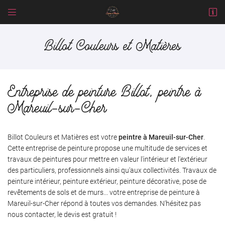


1 rue des Sapins
41700 Cour-Cheverny
Billot Couleurs et Matières
02 54 79 22 32
Entreprise de peinture Billot, peintre à
Mareuil-sur-Cher
Billot Couleurs et Matières est votre
peintre à Mareuil-sur-Cher
.
Cette entreprise de peinture propose une multitude de services et
Adresse email de réception

travaux de peintures pour mettre en valeur l'intérieur et l'extérieur
des particuliers, professionnels ainsi qu'aux collectivités. Travaux de
En cochant cette case, vous consentez à recevoir nos propositions commerciales à
peinture intérieur, peinture extérieur, peinture décorative, pose de
l'adresse email indiqué ci-dessus. Vous pouvez vous désinscrire à tout moment en
utilisant
le formulaire de désinscription
.
revêtements de sols et de murs... votre entreprise de peinture à
Mareuil-sur-Cher répond à toutes vos demandes. N'hésitez pas
INSCRIPTION
nous contacter, le devis est gratuit !