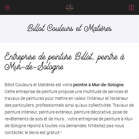


1 rue des Sapins
41700 Cour-Cheverny
Billot Couleurs et Matières
02 54 79 22 32
Entreprise de peinture Billot, peintre à
Mur-de-Sologne
Billot Couleurs et Matières est votre
peintre à Mur-de-Sologne
.
Cette entreprise de peinture propose une multitude de services et
Adresse email de réception

travaux de peintures pour mettre en valeur l'intérieur et l'extérieur
des particuliers, professionnels ainsi qu'aux collectivités. Travaux de
En cochant cette case, vous consentez à recevoir nos propositions commerciales à
peinture intérieur, peinture extérieur, peinture décorative, pose de
l'adresse email indiqué ci-dessus. Vous pouvez vous désinscrire à tout moment en
utilisant
le formulaire de désinscription
.
revêtements de sols et de murs... votre entreprise de peinture à Mur-
de-Sologne répond à toutes vos demandes. N'hésitez pas nous
INSCRIPTION
contacter, le devis est gratuit !