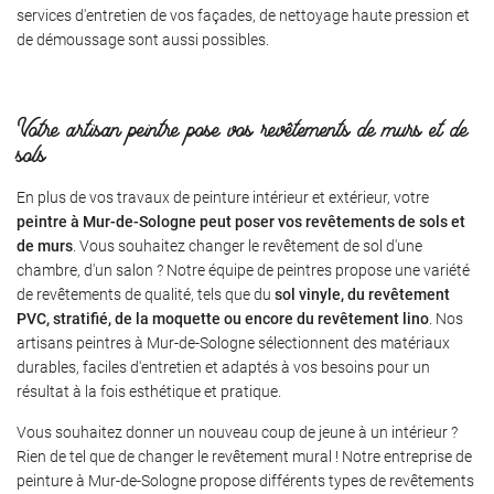
ACCUEIL
services d'entretien de vos façades, de nettoyage haute pression et
de démoussage sont aussi possibles.
ES ET DÉCORATIONS
02 54 79 22 3
EVÊTEMENTS
Votre artisan peintre pose vos revêtements de murs et de
sols
CORS PEINTS
En plus de vos travaux de peinture intérieur et extérieur, votre
peintre à Mur-de-Sologne peut poser vos revêtements de sols et
 RÉALISATIONS
Restez infor
de murs
. Vous souhaitez changer le revêtement de sol d'une
chambre, d'un salon ? Notre équipe de peintres propose une variété
AVIS
INSCRIPTION NEWS
de revêtements de qualité, tels que du
sol vinyle, du revêtement
PVC, stratifié, de la moquette ou encore du revêtement lino
. Nos
ACTUALITÉS
artisans peintres à Mur-de-Sologne sélectionnent des matériaux
durables, faciles d'entretien et adaptés à vos besoins pour un
Rejoignez-nous
CONTACT
résultat à la fois esthétique et pratique.
Vous souhaitez donner un nouveau coup de jeune à un intérieur ?
Rien de tel que de changer le revêtement mural ! Notre entreprise de
peinture à Mur-de-Sologne propose différents types de revêtements